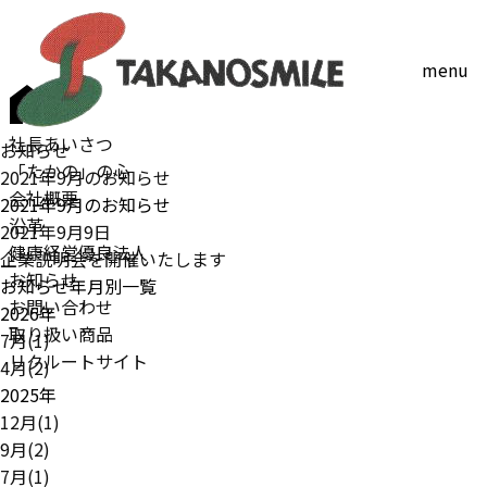
menu
社長あいさつ
お知らせ
「たかの」の心
2021年9月のお知らせ
会社概要
2021年9月のお知らせ
沿革
2021年9月9日
健康経営優良法人
企業説明会を開催いたします
お知らせ
お知らせ年月別一覧
お問い合わせ
2026年
取り扱い商品
7月(1)
リクルートサイト
4月(2)
2025年
12月(1)
9月(2)
7月(1)