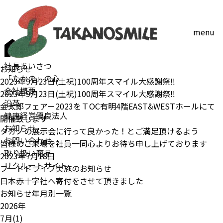
menu
社長あいさつ
お知らせ
「たかの」の心
2023年9月23日(土祝)100周年スマイル大感謝祭‼
会社概要
2023年9月23日(土祝)100周年スマイル大感謝祭‼
沿革
金太郎フェアー2023をＴOC有明4階EAST&WESTホールにて
健康経営優良法人
開催致します
お知らせ
タカノの展示会に行って良かった！とご満足頂けるよう
お問い合わせ
皆様のご来場を社員一同心よりお待ち申し上げております
取り扱い商品
2023年7月18日
リクルートサイト
フードドライブ実施のお知らせ
日本赤十字社へ寄付をさせて頂きました
お知らせ年月別一覧
2026年
7月(1)